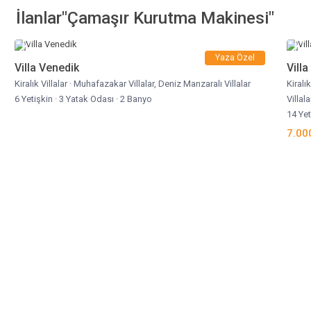
İlanlar"Çamaşır Kurutma Makinesi"
Yaza Özel
Villa Venedik
Vill
Kiralık Villalar
·
Muhafazakar Villalar
,
Deniz Manzaralı Villalar
Kiralık
6 Yetişkin
·
3 Yatak Odası
·
2 Banyo
Villala
14 Ye
7.00