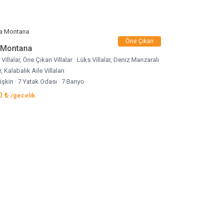
Öne Çıkan
a Montana
 Villalar
,
Öne Çıkan Villalar
·
Lüks Villalar
,
Deniz Manzaralı
r
,
Kalabalık Aile Villaları
tişkin
·
7 Yatak Odası
·
7 Banyo
0 ₺
/gecelik