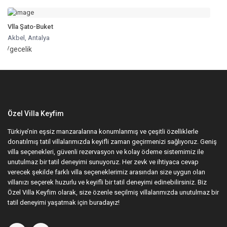
Vlla Şato-Buket
Akbel
,
Antalya
/gecelik
Özel Villa Keyfim
Türkiye’nin eşsiz manzaralarına konumlanmış ve çeşitli özelliklerle
donatılmış tatil villalarımızda keyifli zaman geçirmenizi sağlıyoruz. Geniş
villa seçenekleri, güvenli rezervasyon ve kolay ödeme sistemimiz ile
unutulmaz bir tatil deneyimi sunuyoruz.​ Her zevk ve ihtiyaca cevap
verecek şekilde farklı villa seçeneklerimiz arasından size uygun olan
villanızı seçerek huzurlu ve keyifli bir tatil deneyimi edinebilirsiniz. Biz
Özel Villa Keyfim olarak, size özenle seçilmiş villalarımızda unutulmaz bir
tatil deneyimi yaşatmak için buradayız!