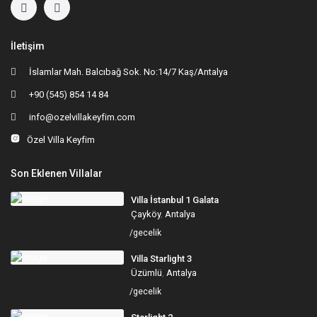
İletişim
İslamlar Mah. Balcıbağ Sok. No:14/7 Kaş/Antalya
+90 (545) 854 14 84
info@ozelvillakeyfim.com
Özel Villa Keyfim
Son Eklenen Villalar
Villa İstanbul 1 Galata
Çayköy
,
Antalya
/gecelik
Villa Starlight 3
Üzümlü
,
Antalya
/gecelik