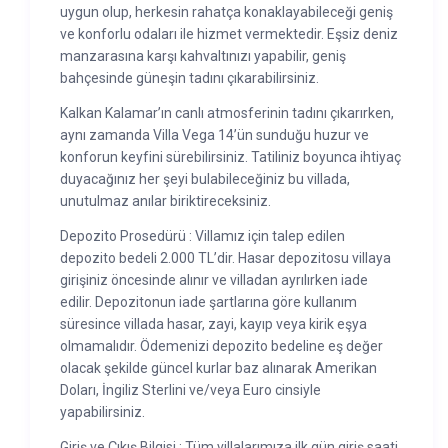
uygun olup, herkesin rahatça konaklayabileceği geniş
ve konforlu odaları ile hizmet vermektedir. Eşsiz deniz
manzarasına karşı kahvaltınızı yapabilir, geniş
bahçesinde güneşin tadını çıkarabilirsiniz.
Kalkan Kalamar’ın canlı atmosferinin tadını çıkarırken,
aynı zamanda Villa Vega 14’ün sunduğu huzur ve
konforun keyfini sürebilirsiniz. Tatiliniz boyunca ihtiyaç
duyacağınız her şeyi bulabileceğiniz bu villada,
unutulmaz anılar biriktireceksiniz.
Depozito Prosedürü : Villamız için talep edilen
depozito bedeli 2.000 TL’dir. Hasar depozitosu villaya
girişiniz öncesinde alınır ve villadan ayrılırken iade
edilir. Depozitonun iade şartlarına göre kullanım
süresince villada hasar, zayi, kayıp veya kirik eşya
olmamalıdır. Ödemenizi depozito bedeline eş değer
olacak şekilde güncel kurlar baz alınarak Amerikan
Doları, İngiliz Sterlini ve/veya Euro cinsiyle
yapabilirsiniz.
Giriş ve Çıkış Bilgisi : Tüm villalarımıza ilk gün giriş saati