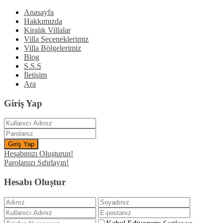
Anasayfa
Hakkımızda
Kiralık Villalar
Villa Seçeneklerimiz
Villa Bölgelerimiz
Blog
S.S.S
İletişim
Ara
Giriş Yap
Giriş Yap
Hesabınızı Oluşturun!
Parolanızı Sıfırlayın!
Hesabı Oluştur