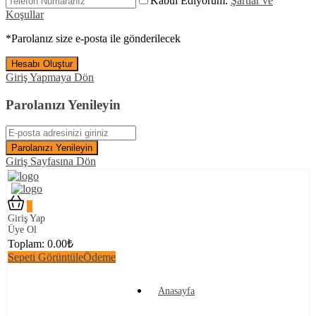
Kabul Ediyorum:
Şartlar ve
Koşullar
*Parolanız size e-posta ile gönderilecek
Hesabı Oluştur
Giriş Yapmaya Dön
Parolanızı Yenileyin
Parolanızı Yenileyin
Giriş Sayfasına Dön
0
Giriş Yap
Üye Ol
Toplam:
0.00
₺
Sepeti Görüntüle
Ödeme
Anasayfa